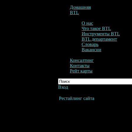
Домашняя
BTL
О нас
Что такое BTL
Инструменты BTL
BTL департамент
Словарь
Вакансии
Консалтинг
Контакты
Рейт карты
Вход
Рестайлинг сайта
Силами агентства проведен полный 
информативным. Здесь Вы найдете
проведении промо акций в Калинин